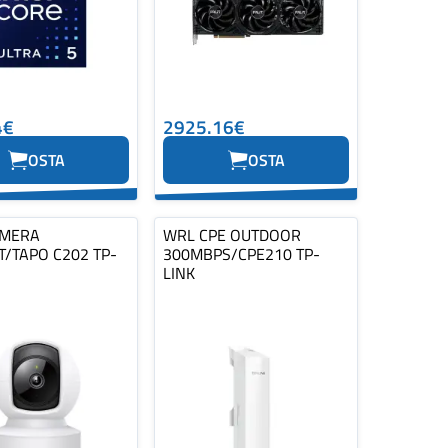
4€
2925.16€
OSTA
OSTA
AMERA
WRL CPE OUTDOOR
T/TAPO C202 TP-
300MBPS/CPE210 TP-
LINK