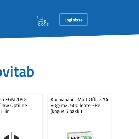
Logi sisse
0
0.00
€
ovitab
nza EGM209G
Koopiapaber MultiOffice A4
law Optiline
80g/m2, 500 lehte 3Re
 Hiir
(kogus 5 pakki)