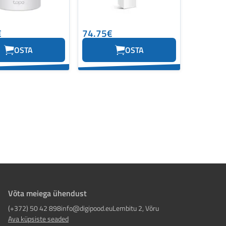
€
74.75€
OSTA
OSTA
Võta meiega ühendust
(+372) 50 42 898
info@digipood.eu
Lembitu 2, Võru
Ava küpsiste seaded