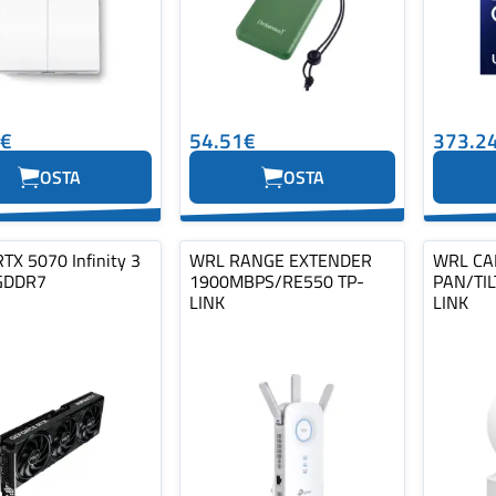
4€
54.51€
373.2
OSTA
OSTA
RTX 5070 Infinity 3
WRL RANGE EXTENDER
WRL C
GDDR7
1900MBPS/RE550 TP-
PAN/TIL
LINK
LINK