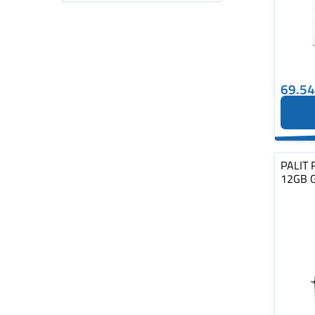
69.5
PALIT 
12GB 