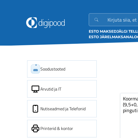
ESTO MAKSED
JÄLGI TEL
ESTO JÄRELMAKS
ANALOO
Soodustooted
Arvutid ja IT
Koorm
(9,5+0
Nutiseadmed ja Telefonid
pinguti
Printerid & kontor