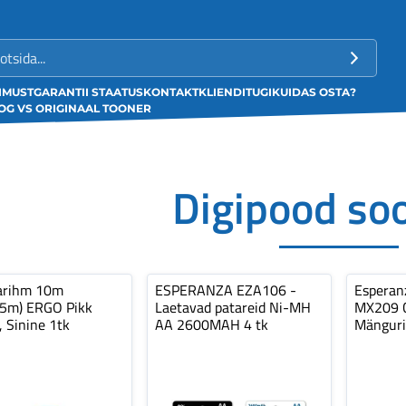
LIMUST
GARANTII STAATUS
KONTAKT
KLIENDITUGI
KUIDAS OSTA?
G VS ORIGINAAL TOONER
Digipood so
arihm 10m
ESPERANZA EZA106 -
Espera
,5m) ERGO Pikk
Laetavad patareid Ni-MH
MX209 C
, Sinine 1tk
AA 2600MAH 4 tk
Mänguri