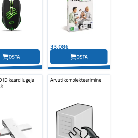
33.08€
OSTA
OSTA
 ID kaardilugeja
Arvutikomplekteerimine
tk