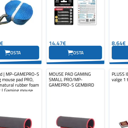
0€
14.47€
8.64€
OSTA
OSTA
rd | MP-GAMEPRO-S
MOUSE PAD GAMING
PLUSS ID
 mouse pad PRO,
SMALL PRO/MP-
valge 1 
 natural rubber foam
GAMEPRO-S GEMBIRD
ic | Gaming mouse