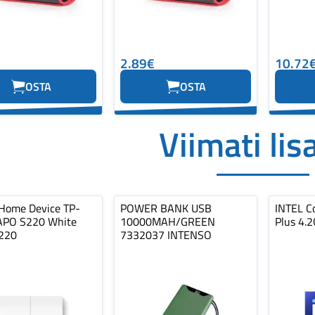
2.89€
10.72
OSTA
OSTA
Viimati lis
Home Device TP-
POWER BANK USB
INTEL C
APO S220 White
10000MAH/GREEN
Plus 4.
220
7332037 INTENSO