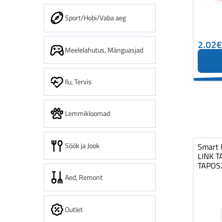
Sport/Hobi/Vaba aeg
2.02€
Meelelahutus, Mänguasjad
Ilu, Tervis
Lemmikloomad
Söök ja Jook
Smart 
LINK T
TAPOS
Aed, Remont
Outlet