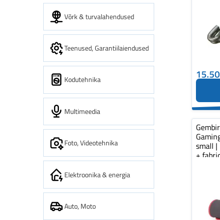
Võrk & turvalahendused
Teenused, Garantiilaiendused
15.5
Kodutehnika
Multimeedia
Gembi
Gaming
Foto, Videotehnika
small |
+ fabr
pad...
Elektroonika & energia
Auto, Moto