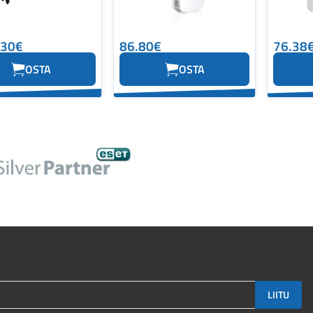
.30€
86.80€
76.38
OSTA
OSTA
LIITU