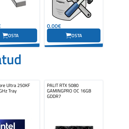
€
0.00€
OSTA
OSTA
atud
ore Ultra 250KF
PALIT RTX 5080
2GHz Tray
GAMINGPRO OC 16GB
GDDR7