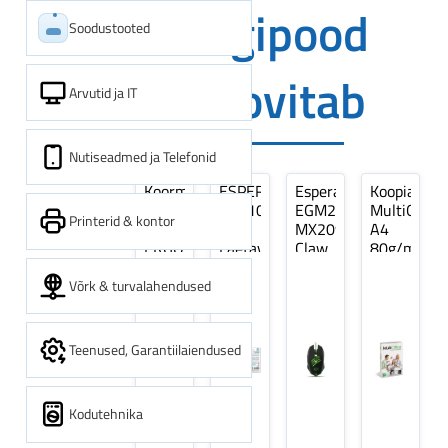
Digipood
Soodustooted
soovitab
Arvutid ja IT
Nutiseadmed ja Telefonid
Koormarihm
ESPERANZA
Esperanza
Koopiapabe
10m
EZA106
EGM209G
MultiOffice
Printerid & kontor
(9,5+0,5m)
-
MX209
A4
ERGO
Laetavad
Claw
80g/m2,
Pikk
patareid
Optiline
500
pinguti,
Ni-
Mänguri
lehte
Võrk & turvalahendused
Sinine
MH
Hiir
3Re
1tk
AA
(kogus
2600MAH
5
Teenused, Garantiilaiendused
4 tk
pakki)
Kodutehnika