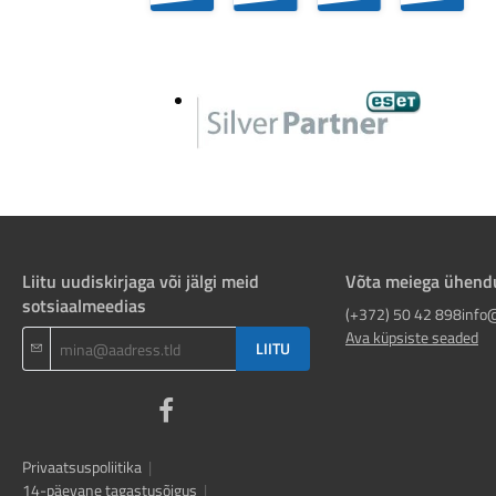
Liitu uudiskirjaga või jälgi meid
Võta meiega ühend
sotsiaalmeedias
(+372) 50 42 898
info
Ava küpsiste seaded
LIITU
Privaatsuspoliitika
|
14-päevane tagastusõigus
|