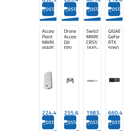
OSTA
OSTA
OSTA
OSTA
Access
Drone
Switch
GIGABYTE
Point
Accessory
MIKROTIK
GeForce
MIKROTIK
DJI
CRS518-
RTX
WAPGR-
FPV
16XS-
5060
5HAXD2HAXD&R11E-
Remote
2XQ-
EAGLE
LTE7
Controller
RM
MAX
574
3
16 1
OC
Mbit/s
CP.RC.00000024
CRS518-
2xLAN
16XS-
ports
2XQ-
WAPGR5HAXD2HAXD&R11E-
RM
LTE7
224.44€
255.69€
1983.26€
660.42€
OSTA
OSTA
OSTA
OSTA