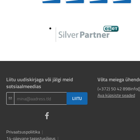
Liitu uudiskirjaga või jälgi meid
Võta meiega ühend
sotsiaalmeedias
(+372) 50 42 898
info
Ava küpsiste seaded
LIITU
Privaatsuspoliitika
|
14-päevane tagastusõigus
|