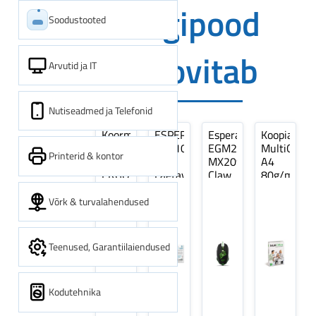
Digipood
Soodustooted
soovitab
Arvutid ja IT
Nutiseadmed ja Telefonid
Koormarihm
ESPERANZA
Esperanza
Koopiapabe
10m
EZA106
EGM209G
MultiOffice
Printerid & kontor
(9,5+0,5m)
-
MX209
A4
ERGO
Laetavad
Claw
80g/m2,
Pikk
patareid
Optiline
500
pinguti,
Ni-
Mänguri
lehte
Võrk & turvalahendused
Sinine
MH
Hiir
3Re
1tk
AA
(kogus
2600MAH
5
Teenused, Garantiilaiendused
4 tk
pakki)
Kodutehnika