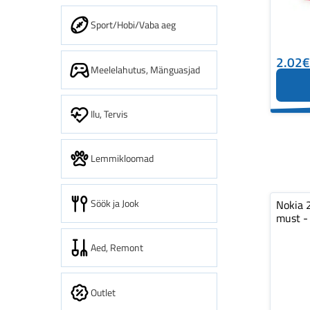
Sport/Hobi/Vaba aeg
2.02€
Meelelahutus, Mänguasjad
Ilu, Tervis
Lemmikloomad
Söök ja Jook
Nokia 
must - 
Aed, Remont
Outlet