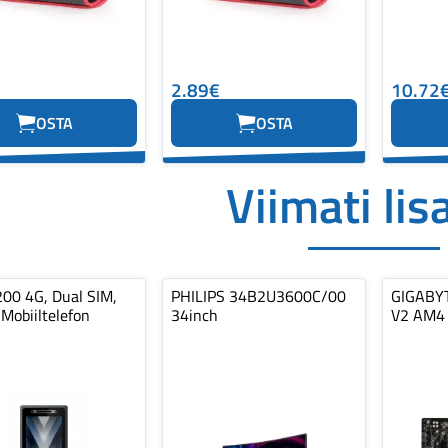
2.89€
10.72
OSTA
OSTA
Viimati lis
200 4G, Dual SIM,
PHILIPS 34B2U3600C/00
GIGABY
Mobiiltelefon
34inch
V2 AM4