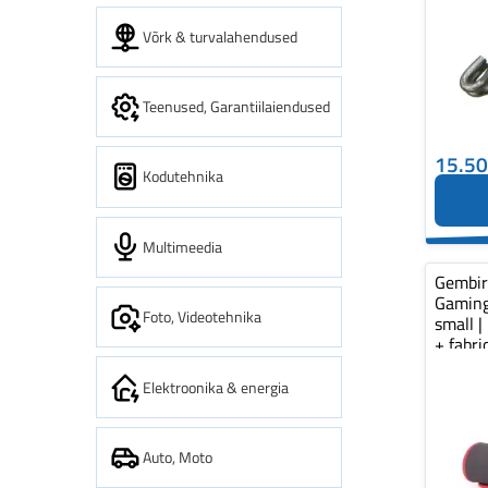
Võrk & turvalahendused
Teenused, Garantiilaiendused
15.5
Kodutehnika
Multimeedia
Gembi
Gaming
Foto, Videotehnika
small |
+ fabr
pad...
Elektroonika & energia
Auto, Moto