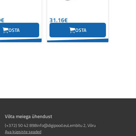
9€
31.16€
OSTA
OSTA
Võta meiega ühendust
(+372) 50 42 898
info@digipood.eu
Lembitu 2, Võru
Ava küpsiste seaded