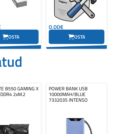
€
0.00€
OSTA
OSTA
atud
TE B550 GAMING X
POWER BANK USB
 DDR4 2xM.2
10000MAH/BLUE
7332035 INTENSO