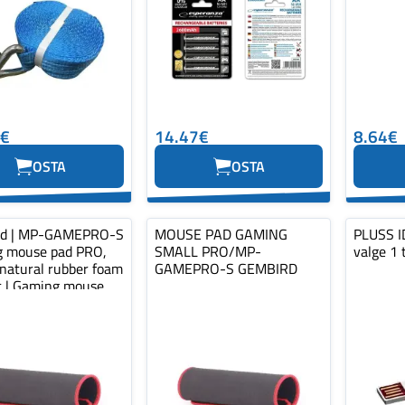
0€
14.47€
8.64€
OSTA
OSTA
rd | MP-GAMEPRO-S
MOUSE PAD GAMING
PLUSS ID
 mouse pad PRO,
SMALL PRO/MP-
valge 1 
 natural rubber foam
GAMEPRO-S GEMBIRD
ic | Gaming mouse