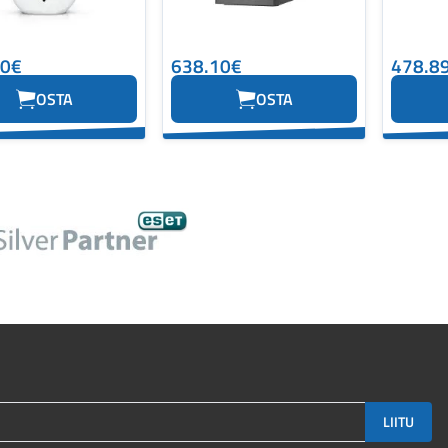
10€
638.10€
478.8
OSTA
OSTA
LIITU