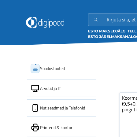
ESTO MAKSED
JÄLGI TEL
ESTO JÄRELMAKS
ANALOO
Soodustooted
Arvutid ja IT
Koorm
(9,5+0
Nutiseadmed ja Telefonid
pinguti
Printerid & kontor