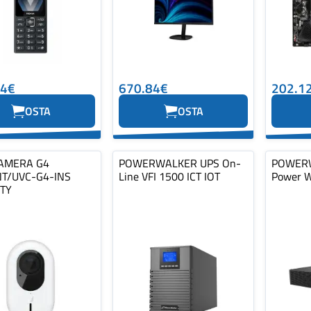
24€
670.84€
202.1
OSTA
OSTA
AMERA G4
POWERWALKER UPS On-
POWERW
NT/UVC-G4-INS
Line VFI 1500 ICT IOT
Power W
ITY