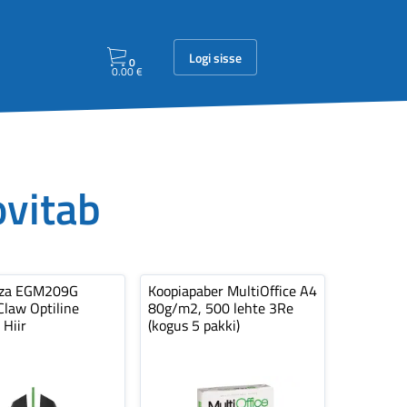
Logi sisse
0
0.00
€
ovitab
nza EGM209G
Koopiapaber MultiOffice A4
law Optiline
80g/m2, 500 lehte 3Re
 Hiir
(kogus 5 pakki)