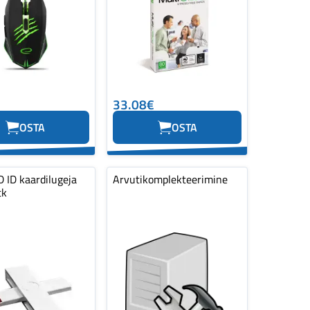
33.08€
OSTA
OSTA
 ID kaardilugeja
Arvutikomplekteerimine
tk