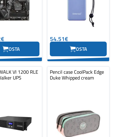
2€
54.51€
OSTA
OSTA
ALK VI 1200 RLE
Pencil case CoolPack Edge
alker UPS
Duke Whipped cream