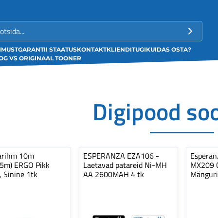
LIMUST
GARANTII STAATUS
KONTAKT
KLIENDITUGI
KUIDAS OSTA?
G VS ORIGINAAL TOONER
Digipood so
arihm 10m
ESPERANZA EZA106 -
Espera
,5m) ERGO Pikk
Laetavad patareid Ni-MH
MX209 C
, Sinine 1tk
AA 2600MAH 4 tk
Mänguri