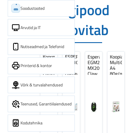
Digipood
Soodustooted
soovitab
Arvutid ja IT
Nutiseadmed ja Telefonid
Koormarihm
ESPERANZA
Esperanza
Koopiapabe
10m
EZA106
EGM209G
MultiOffice
Printerid & kontor
(9,5+0,5m)
-
MX209
A4
ERGO
Laetavad
Claw
80g/m2,
Pikk
patareid
Optiline
500
pinguti,
Ni-
Mänguri
lehte
Võrk & turvalahendused
Sinine
MH
Hiir
3Re
1tk
AA
(kogus
2600MAH
5
Teenused, Garantiilaiendused
4 tk
pakki)
Kodutehnika