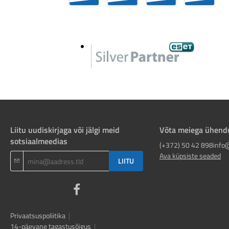
Liitu uudiskirjaga või jälgi meid
Võta meiega ühend
sotsiaalmeedias
(+372) 50 42 898
info
Ava küpsiste seaded
LIITU
Privaatsuspoliitika
|
14-päevane tagastusõigus
|