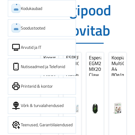
Digipood
Kodukaubad
soovitab
Soodustooted
Arvutid ja IT
Koormarihm
ESPERANZA
Esperanza
Koopiapabe
10m
EZA106
EGM209G
MultiOffice
Nutiseadmed ja Telefonid
(9,5+0,5m)
-
MX209
A4
ERGO
Laetavad
Claw
80g/m2,
Pikk
patareid
Optiline
500
pinguti,
Ni-
Mänguri
lehte
Printerid & kontor
Sinine
MH
Hiir
3Re
1tk
AA
(kogus
2600MAH
5
Võrk & turvalahendused
4 tk
pakki)
Teenused, Garantiilaiendused