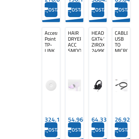
OSTA
OSTA
OSTA
OSTA
Access
HAIR
HEADSET
CABLE
Point
DRYER
GXT415
USB
TP-
ACC
ZIROX/BLACK
TO
LINK
SMOOTH.NOZZLE/AGS1-
24990
MICRO
11000
PURPLE
TRUST
USB
Mbps
DREAME
1M/M/M
IEEE
CAC-
802.11a/b/g
1526
IEEE
CLUB3D
802.11n
IEEE
802.11ac
IEEE
802.11ax
1x2...
324.14€
54.96€
64.33€
26.92€
OSTA
OSTA
OSTA
OSTA