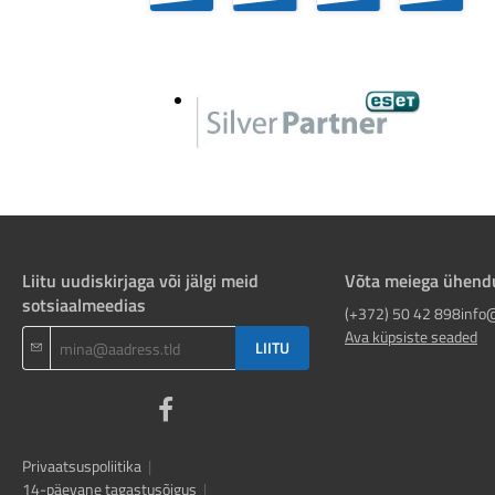
Liitu uudiskirjaga või jälgi meid
Võta meiega ühend
sotsiaalmeedias
(+372) 50 42 898
info
Ava küpsiste seaded
LIITU
Privaatsuspoliitika
|
14-päevane tagastusõigus
|