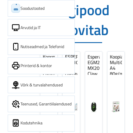
Digipood
Soodustooted
soovitab
Arvutid ja IT
Nutiseadmed ja Telefonid
Koormarihm
ESPERANZA
Esperanza
Koopiapabe
10m
EZA106
EGM209G
MultiOffice
Printerid & kontor
(9,5+0,5m)
-
MX209
A4
ERGO
Laetavad
Claw
80g/m2,
Pikk
patareid
Optiline
500
pinguti,
Ni-
Mänguri
lehte
Võrk & turvalahendused
Sinine
MH
Hiir
3Re
1tk
AA
(kogus
2600MAH
5
Teenused, Garantiilaiendused
4 tk
pakki)
Kodutehnika