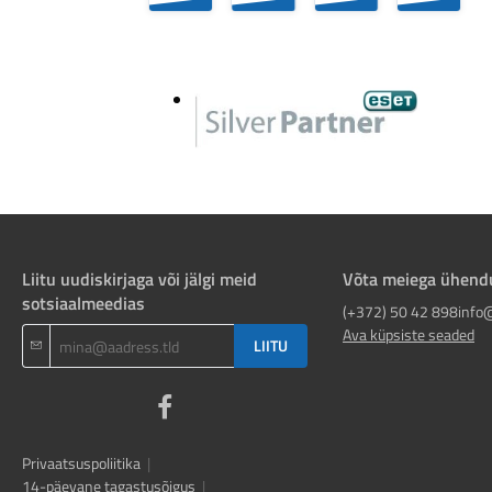
Liitu uudiskirjaga või jälgi meid
Võta meiega ühend
sotsiaalmeedias
(+372) 50 42 898
info
Ava küpsiste seaded
LIITU
Privaatsuspoliitika
|
14-päevane tagastusõigus
|