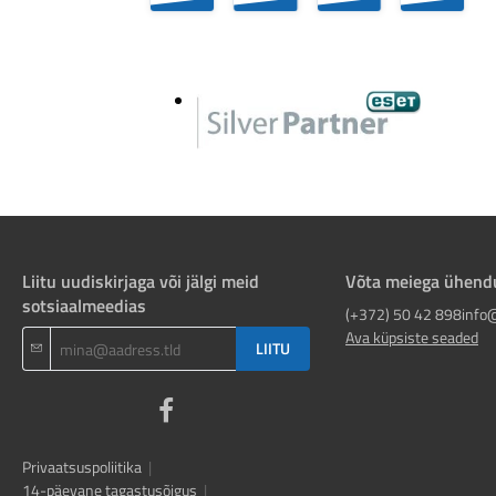
Liitu uudiskirjaga või jälgi meid
Võta meiega ühend
sotsiaalmeedias
(+372) 50 42 898
info
Ava küpsiste seaded
LIITU
Privaatsuspoliitika
|
14-päevane tagastusõigus
|