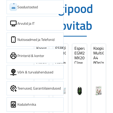
Digipood
Soodustooted
soovitab
Arvutid ja IT
Nutiseadmed ja Telefonid
Koormarihm
ESPERANZA
Esperanza
Koopiapabe
10m
EZA106
EGM209G
MultiOffice
Printerid & kontor
(9,5+0,5m)
-
MX209
A4
ERGO
Laetavad
Claw
80g/m2,
Pikk
patareid
Optiline
500
pinguti,
Ni-
Mänguri
lehte
Võrk & turvalahendused
Sinine
MH
Hiir
3Re
1tk
AA
(kogus
2600MAH
5
Teenused, Garantiilaiendused
4 tk
pakki)
Kodutehnika