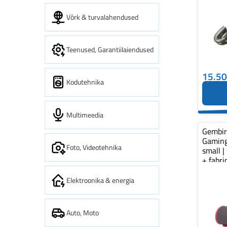
Võrk & turvalahendused
Teenused, Garantiilaiendused
15.5
Kodutehnika
Multimeedia
Gembi
Gaming
Foto, Videotehnika
small |
+ fabr
pad...
Elektroonika & energia
Auto, Moto