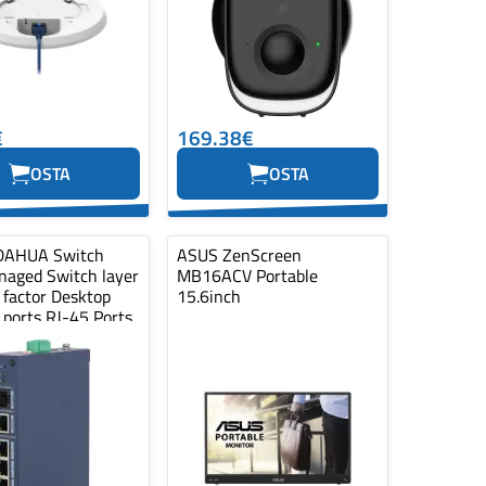
€
169.38€
OSTA
OSTA
DAHUA Switch
ASUS ZenScreen
naged Switch layer
MB16ACV Portable
 factor Desktop
15.6inch
 ports RJ-45 Ports