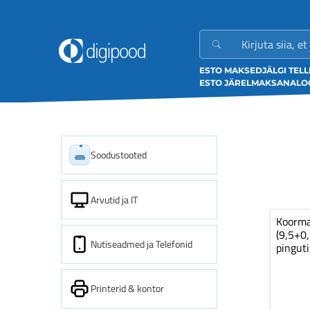
ESTO MAKSED
JÄLGI TEL
ESTO JÄRELMAKS
ANALOO
Soodustooted
Arvutid ja IT
Koorm
(9,5+0
Nutiseadmed ja Telefonid
pinguti
Printerid & kontor