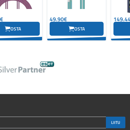
7€
49.90€
149.4
OSTA
OSTA
LIITU