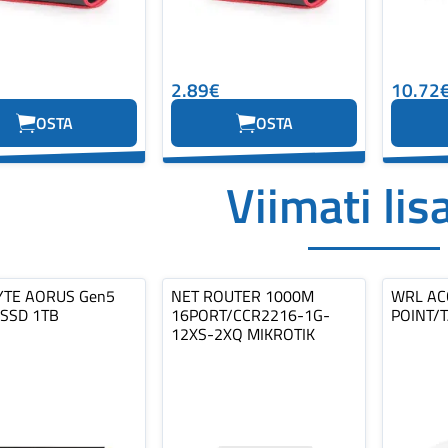
2.89€
10.72
OSTA
OSTA
Viimati lis
YTE AORUS Gen5
NET ROUTER 1000M
WRL AC
 SSD 1TB
16PORT/CCR2216-1G-
POINT/
12XS-2XQ MIKROTIK