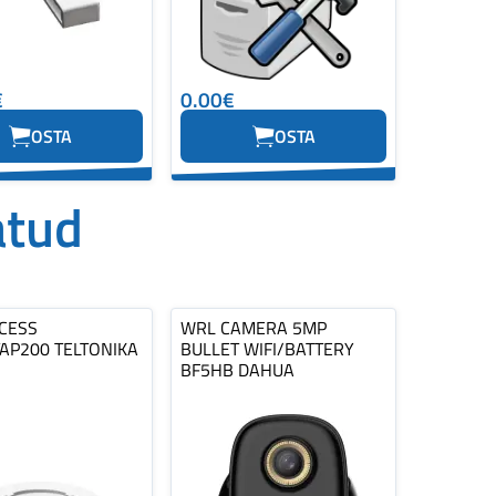
€
0.00€
OSTA
OSTA
atud
CESS
WRL CAMERA 5MP
TAP200 TELTONIKA
BULLET WIFI/BATTERY
BF5HB DAHUA