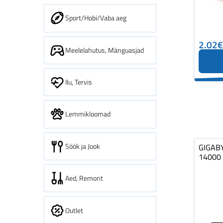
Sport/Hobi/Vaba aeg
2.02€
Meelelahutus, Mänguasjad
Ilu, Tervis
Lemmikloomad
Söök ja Jook
GIGAB
14000
Aed, Remont
Outlet