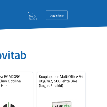
Logi sisse
0
0.00
€
ovitab
nza EGM209G
Koopiapaber MultiOffice A4
law Optiline
80g/m2, 500 lehte 3Re
 Hiir
(kogus 5 pakki)