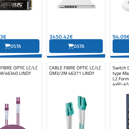
03€
3450.42€
94.09
OSTA
OSTA
FIBRE OPTIC LC/LC
CABLE FIBRE OPTIC LC/LC
Switch 
M/46340 LINDY
OM3/2M 46371 LINDY
type Ma
L2 Form
4xRJ-45
Type…