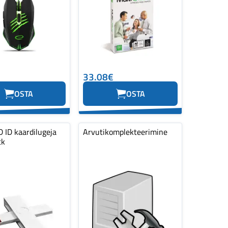
33.08€
OSTA
OSTA
 ID kaardilugeja
Arvutikomplekteerimine
tk