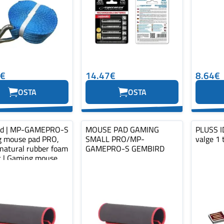
0€
14.47€
8.64€
OSTA
OSTA
rd | MP-GAMEPRO-S
MOUSE PAD GAMING
PLUSS ID
 mouse pad PRO,
SMALL PRO/MP-
valge 1 
 natural rubber foam
GAMEPRO-S GEMBIRD
ic | Gaming mouse