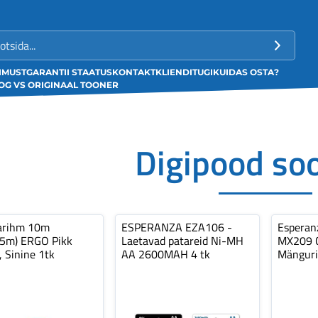
LIMUST
GARANTII STAATUS
KONTAKT
KLIENDITUGI
KUIDAS OSTA?
G VS ORIGINAAL TOONER
Digipood so
arihm 10m
ESPERANZA EZA106 -
Espera
,5m) ERGO Pikk
Laetavad patareid Ni-MH
MX209 C
, Sinine 1tk
AA 2600MAH 4 tk
Mänguri