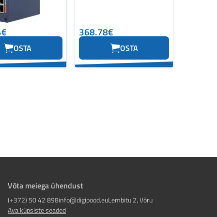
4€
368.78€
OSTA
OSTA
Võta meiega ühendust
(+372) 50 42 898
info@digipood.eu
Lembitu 2, Võru
Ava küpsiste seaded