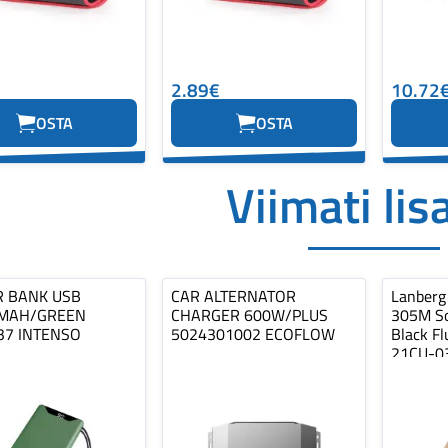
2.89€
10.72
OSTA
OSTA
Viimati lis
 BANK USB
CAR ALTERNATOR
Lanberg
MAH/GREEN
CHARGER 600W/PLUS
305M So
37 INTENSO
5024301002 ECOFLOW
Black Fl
21CU-0