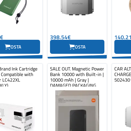
1€
398.54€
140.2
OSTA
OSTA
Brand Ink Cartridge
SALE OUT. Magnetic Power
CAR AL
, Compatible with
Bank 10000 with Built-in |
CHARGE
r LC422XL
10000 mAh | Gray |
502430
XLY)
DAMAGED PACKAGING,
MISSING WA...