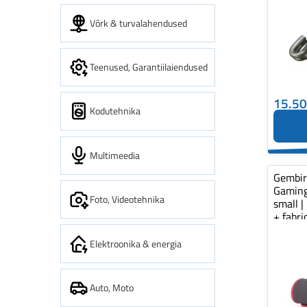
Võrk & turvalahendused
Teenused, Garantiilaiendused
15.5
Kodutehnika
Multimeedia
Gembi
Gaming
Foto, Videotehnika
small |
+ fabr
pad...
Elektroonika & energia
Auto, Moto