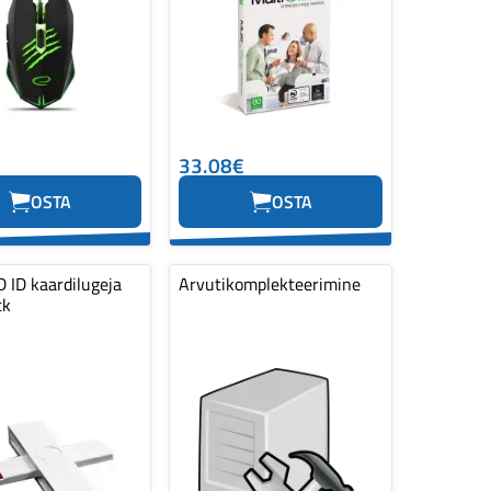
33.08€
OSTA
OSTA
 ID kaardilugeja
Arvutikomplekteerimine
tk