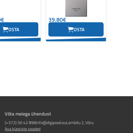
0€
39.80€
OSTA
OSTA
Võta meiega ühendust
(+372) 50 42 898
info@digipood.eu
Lembitu 2, Võru
Ava küpsiste seaded