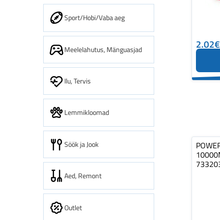
Sport/Hobi/Vaba aeg
2.02€
Meelelahutus, Mänguasjad
Ilu, Tervis
Lemmikloomad
Söök ja Jook
POWER
10000
73320
Aed, Remont
Outlet