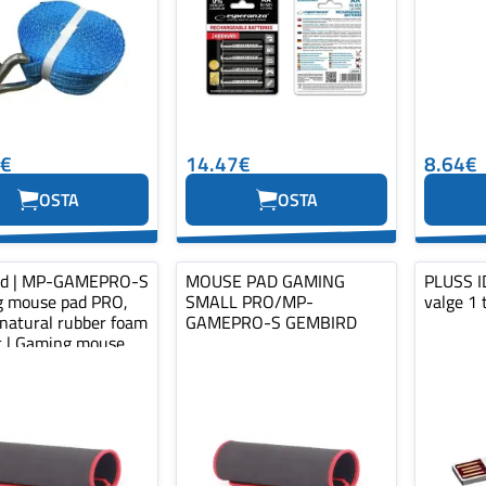
0€
14.47€
8.64€
OSTA
OSTA
rd | MP-GAMEPRO-S
MOUSE PAD GAMING
PLUSS ID
 mouse pad PRO,
SMALL PRO/MP-
valge 1 
 natural rubber foam
GAMEPRO-S GEMBIRD
ic | Gaming mouse