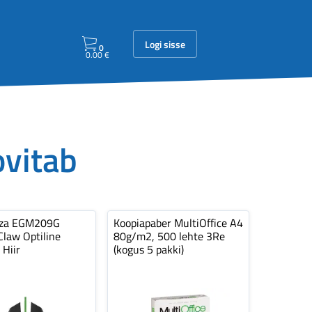
Logi sisse
0
0.00
€
ovitab
nza EGM209G
Koopiapaber MultiOffice A4
law Optiline
80g/m2, 500 lehte 3Re
 Hiir
(kogus 5 pakki)