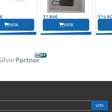
4€
31.84€
514.6
OSTA
OSTA
LIITU