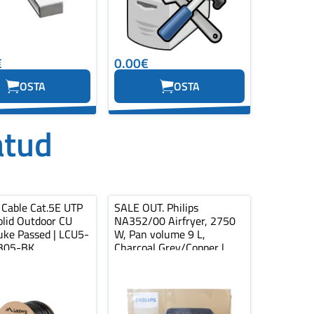
€
0.00€
OSTA
OSTA
atud
 Cable Cat.5E UTP
SALE OUT. Philips
lid Outdoor CU
NA352/00 Airfryer, 2750
uke Passed | LCU5-
W, Pan volume 9 L,
305-BK
Charcoal Grey/Copper |
Philips Airfryer...