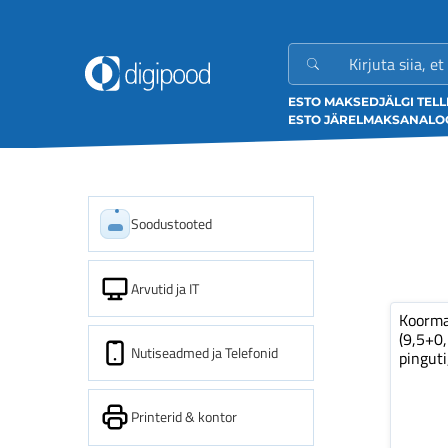
ESTO MAKSED
JÄLGI TEL
ESTO JÄRELMAKS
ANALOO
Soodustooted
Arvutid ja IT
Koorm
(9,5+0
Nutiseadmed ja Telefonid
pinguti
Printerid & kontor