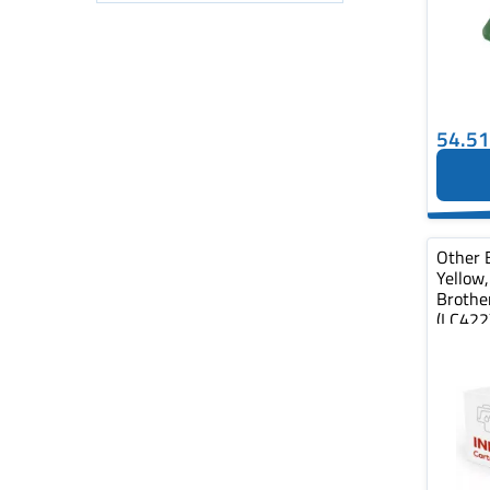
54.5
Other 
Yellow
Brothe
(LC422