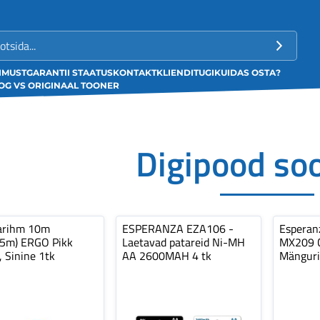
LIMUST
GARANTII STAATUS
KONTAKT
KLIENDITUGI
KUIDAS OSTA?
G VS ORIGINAAL TOONER
Digipood so
arihm 10m
ESPERANZA EZA106 -
Espera
,5m) ERGO Pikk
Laetavad patareid Ni-MH
MX209 C
, Sinine 1tk
AA 2600MAH 4 tk
Mänguri