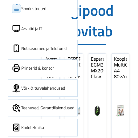
Digipood
Soodustooted
soovitab
Arvutid ja IT
Nutiseadmed ja Telefonid
Koormarihm
ESPERANZA
Esperanza
Koopiapabe
10m
EZA106
EGM209G
MultiOffice
Printerid & kontor
(9,5+0,5m)
-
MX209
A4
ERGO
Laetavad
Claw
80g/m2,
Pikk
patareid
Optiline
500
pinguti,
Ni-
Mänguri
lehte
Võrk & turvalahendused
Sinine
MH
Hiir
3Re
1tk
AA
(kogus
2600MAH
5
Teenused, Garantiilaiendused
4 tk
pakki)
Kodutehnika