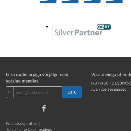
Liitu uudiskirjaga või jälgi meid
Võta meiega ühend
sotsiaalmeedias
(+372) 50 42 898
info
Ava küpsiste seaded
LIITU
Privaatsuspoliitika
|
14-päevane tagastusõigus
|