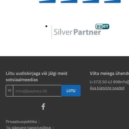
Liitu uudiskirjaga või jälgi meid
Võta meiega ühend
sotsiaalmeedias
(+372) 50 42 898
info
Ava küpsiste seaded
LIITU
Privaatsuspoliitika
|
14-päevane tagastusõigus
|