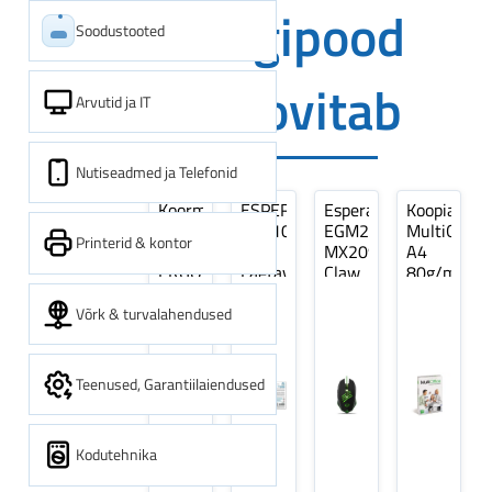
Digipood
Soodustooted
soovitab
Arvutid ja IT
Nutiseadmed ja Telefonid
Koormarihm
ESPERANZA
Esperanza
Koopiapabe
10m
EZA106
EGM209G
MultiOffice
Printerid & kontor
(9,5+0,5m)
-
MX209
A4
ERGO
Laetavad
Claw
80g/m2,
Pikk
patareid
Optiline
500
pinguti,
Ni-
Mänguri
lehte
Võrk & turvalahendused
Sinine
MH
Hiir
3Re
1tk
AA
(kogus
2600MAH
5
Teenused, Garantiilaiendused
4 tk
pakki)
Kodutehnika