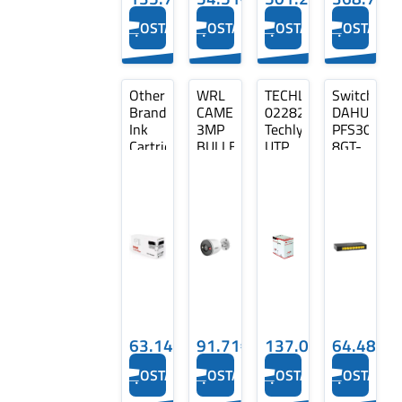
OSTA
OSTA
OSTA
OSTA
Other
WRL
TECHLYPRO
Switch
Brand
CAMERA
022823
DAHUA
Ink
3MP
TechlyPro
PFS3008-
Cartridge
BULLET
UTP
8GT-
Cyan,
WIFI/F3D-
Cat6
V2
Compatible
IL-
bulk
Type
with
0280B
L2
Brother
DAHUA
DH-
LC422XL
PFS3008-
(LC422XLC)
8GT-
V2
63.14€
91.71€
137.09€
64.48€
OSTA
OSTA
OSTA
OSTA